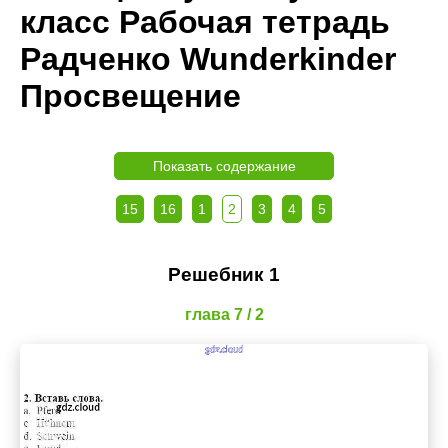
класс Рабочая тетрадь
Радченко Wunderkinder
Просвещение
Показать содержание
15
16
1
2
3
4
5
Решебник 1
глава 7 / 2