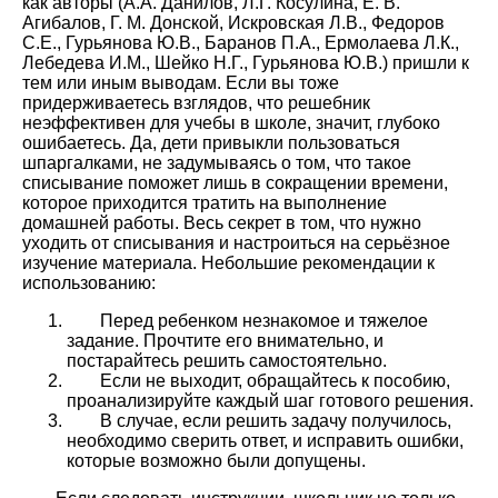
как авторы (А.А. Данилов, Л.Г. Косулина, Е. В.
Агибалов, Г. М. Донской, Искровская Л.В., Федоров
С.Е., Гурьянова Ю.В., Баранов П.А., Ермолаева Л.К.,
Лебедева И.М., Шейко Н.Г., Гурьянова Ю.В.) пришли к
тем или иным выводам. Если вы тоже
придерживаетесь взглядов, что решебник
неэффективен для учебы в школе, значит, глубоко
ошибаетесь. Да, дети привыкли пользоваться
шпаргалками, не задумываясь о том, что такое
списывание поможет лишь в сокращении времени,
которое приходится тратить на выполнение
домашней работы. Весь секрет в том, что нужно
уходить от списывания и настроиться на серьёзное
изучение материала. Небольшие рекомендации к
использованию:
Перед ребенком незнакомое и тяжелое
задание. Прочтите его внимательно, и
постарайтесь решить самостоятельно.
Если не выходит, обращайтесь к пособию,
проанализируйте каждый шаг готового решения.
В случае, если решить задачу получилось,
необходимо сверить ответ, и исправить ошибки,
которые возможно были допущены.