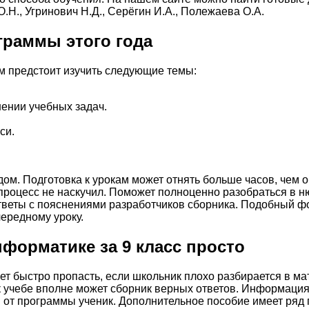
.Н., Угринович Н.Д., Серёгин И.А., Полежаева О.А.
раммы этого года
м предстоит изучить следующие темы:
ении учебных задач.
си.
ом. Подготовка к урокам может отнять больше часов, чем
 процесс не наскучил. Поможет полноценно разобраться в 
тветы с пояснениями разработчиков сборника. Подобный ф
чередному уроку.
форматике за 9 класс просто
жет быстро пропасть, если школьник плохо разбирается в ма
к учебе вполне может сборник верных ответов. Информация 
 от программы ученик. Дополнительное пособие имеет ряд 