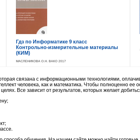
Гдз по Информатике 9 класс
Контрольно-измерительные материалы
(КИМ)
МАСЛЕНИКОВА О.Н. ВАКО 2017
, которая связана с информационными технологиями, оплачи
теллект человека, как и математика. Чтобы полноценно ее 
елях. Все зависит от результатов, которых желает добитьс
ену;
кт;
лассе.
го способа обучения. На нашем сайте можно найти готовы