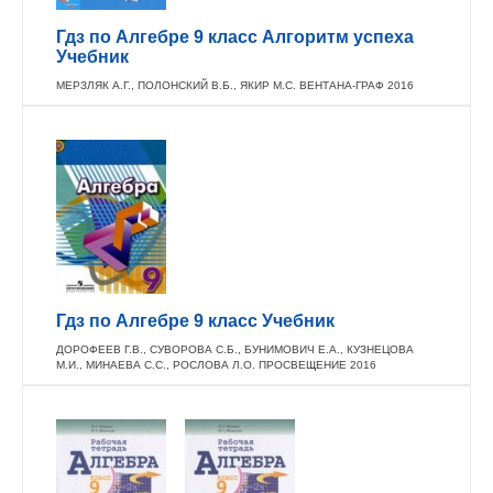
Гдз по Алгебре 9 класс Алгоритм успеха
Учебник
МЕРЗЛЯК А.Г., ПОЛОНСКИЙ В.Б., ЯКИР М.С. ВЕНТАНА-ГРАФ 2016
Гдз по Алгебре 9 класс Учебник
ДОРОФЕЕВ Г.В., СУВОРОВА С.Б., БУНИМОВИЧ Е.А., КУЗНЕЦОВА
М.И., МИНАЕВА С.С., РОСЛОВА Л.О. ПРОСВЕЩЕНИЕ 2016