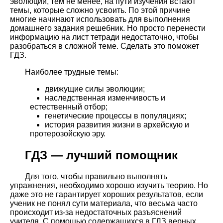
эволюции, тем не менее, на пути изучения встают
темы, которые сложно усвоить. По этой причине
многие начинают использовать для выполнения
домашнего задания решебник. Но просто перенести
информацию на лист тетради недостаточно, чтобы
разобраться в сложной теме. Сделать это поможет
ГДЗ.
Наиболее трудные темы:
движущие силы эволюции;
наследственная изменчивость и
естественный отбор;
генетические процессы в популяциях;
история развития жизни в архейскую и
протерозойскую эру.
ГДЗ — лучший помощник
Для того, чтобы правильно выполнять
упражнения, необходимо хорошо изучить теорию. Но
даже это не гарантирует хороших результатов, если
ученик не понял сути материала, что весьма часто
происходит из-за недостаточных разъяснений
учителя. С помощью содержащихся в ГДЗ верных