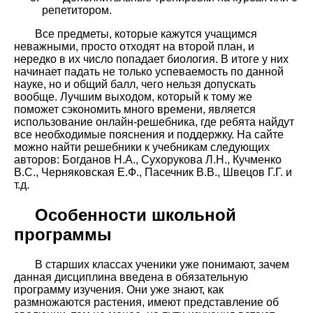
репетитором.
Все предметы, которые кажутся учащимся
неважными, просто отходят на второй план, и
нередко в их число попадает биология. В итоге у них
начинает падать не только успеваемость по данной
науке, но и общий балл, чего нельзя допускать
вообще. Лучшим выходом, который к тому же
поможет сэкономить много времени, является
использование онлайн-решебника, где ребята найдут
все необходимые пояснения и поддержку. На сайте
можно найти решебники к учебникам следующих
авторов: Богданов Н.А., Сухорукова Л.Н., Кучменко
В.С., Черняковская Е.Ф., Пасечник В.В., Швецов Г.Г. и
т.д.
Особенности школьной
программы
В старших классах ученики уже понимают, зачем
данная дисциплина введена в обязательную
программу изучения. Они уже знают, как
размножаются растения, имеют представление об