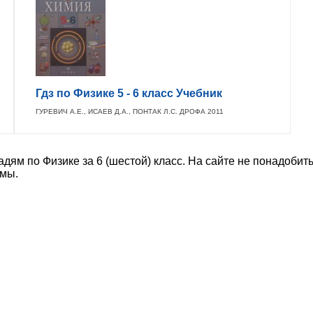
Гдз по Физике 5 - 6 класс Учебник
ГУРЕВИЧ А.Е., ИСАЕВ Д.А., ПОНТАК Л.С. ДРОФА 2011
дям по Физике за 6 (шестой) класс. На сайте не понадоби
амы.