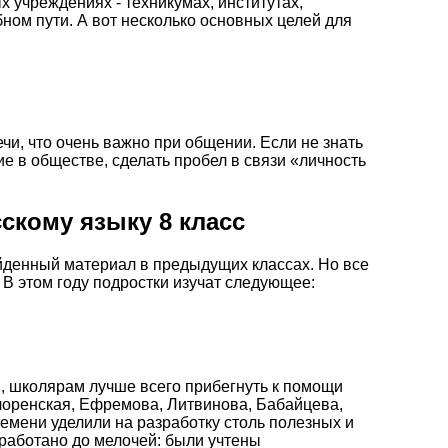
х учреждениях - техникумах, институтах,
ном пути. А вот несколько основных целей для
чи, что очень важно при общении. Если не знать
 в обществе, сделать пробел в связи «личность
скому языку 8 класс
ойденный материал в предыдущих классах. Но все
В этом году подростки изучат следующее:
ы, школярам лучше всего прибегнуть к помощи
лоренская, Ефремова, Литвинова, Бабайцева,
ремени уделили на разработку столь полезных и
оработано до мелочей: были учтены