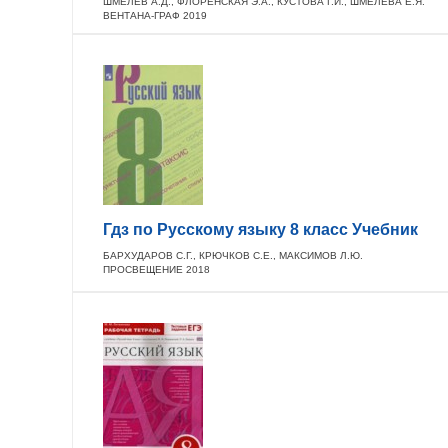
ШМЕЛЁВ А.Д., ФЛОРЕНСКАЯ Э.А., КУСТОВА Г.И., ШМЕЛЁВА Е.Я.
ВЕНТАНА-ГРАФ 2019
Гдз по Русскому языку 8 класс Учебник
БАРХУДАРОВ С.Г., КРЮЧКОВ С.Е., МАКСИМОВ Л.Ю.
ПРОСВЕЩЕНИЕ 2018