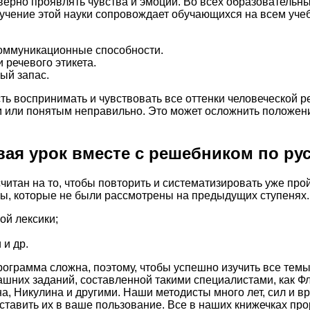
верно проявлять чувства и эмоции. Во всех образовательны
зучение этой науки сопровождает обучающихся на всем учеб
коммуникационные способности.
 речевого этикета.
ый запас.
 воспринимать и чувствовать все оттенки человеческой ре
 или понятым неправильно. Это может осложнить положение
ая урок вместе с решебником по рус
читан на то, чтобы повторить и систематизировать уже пр
ы, которые не были рассмотрены на предыдущих ступенях. 
ой лексики;
и др.
рограмма сложна, поэтому, чтобы успешно изучить все тем
ашних заданий, составленной такими специалистами, как Ф
а, Никулина и другими. Наши методисты много лет, сил и в
ставить их в ваше пользование. Все в наших книжечках пр