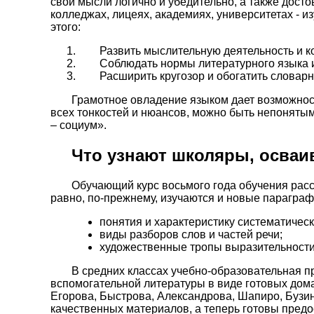
свои мысли логично и убедительно, а также досто
колледжах, лицеях, академиях, университетах - и
этого:
Развить мыслительную деятельность и 
Соблюдать нормы литературного языка и
Расширить кругозор и обогатить словарн
Грамотное овладение языком дает возможность
всех тонкостей и нюансов, можно быть непонятым
– социум».
Что узнают школяры, осваив
Обучающий курс восьмого года обучения расс
равно, по-прежнему, изучаются и новые параграф
понятия и характеристику систематическ
виды разборов слов и частей речи;
художественные тропы выразительности 
В средних классах учебно-образовательная п
вспомогательной литературы в виде готовых дом
Егорова, Быстрова, Александрова, Шапиро, Бузин
качественных материалов, а теперь готовы предо