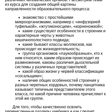
из курса для создания общей картины
направленности образовательного процесса:
знакомство с простейшими
микроорганизмами, например с «инфузорией
туфелькой», «жгутиконосцем», «корненожкой»;
какие существуют особенности в строении и
характерные черты у животных
кишечнополостного подвида;
какие бывают классы моллюсков, как
происходит их жизнедеятельность;
группа организмов «паукообразные», кто к
ним относится, каким образом происходит их
размножение, каковы различия дыхательной
системы у различных представителей;
какой образ жизни у червей классификации
«сосальщики»;
наличие общих особенностей строения у
разных черепных хордовых, почему ланцетника
называют типичным представителем этого
класса, по какой причине человека причисляют к
этой же группе.
Для того, чтобы качественно освоить
перечисленные разделы учебника и как следует