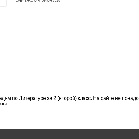
САВЧЕНКО О.Я. ОРIОН 2019
дям по Литературе за 2 (второй) класс. На сайте не понад
амы.