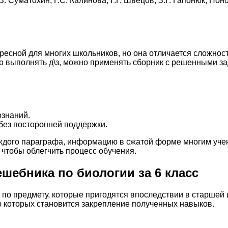
. Суматохин, Г.С. Калинова, Г.Г. Швецов, З.Г. Гапонюк, Пон
ересной для многих школьников, но она отличается сложност
 выполнять д\з, можно применять сборник с решенными за
ознаний.
ез посторонней поддержки.
аждого параграфа, информацию в сжатой форме многим уче
 чтобы облегчить процесс обучения.
шебника по биологии за 6 класс
я по предмету, которые пригодятся впоследствии в старшей
ю которых становится закрепление полученных навыков.