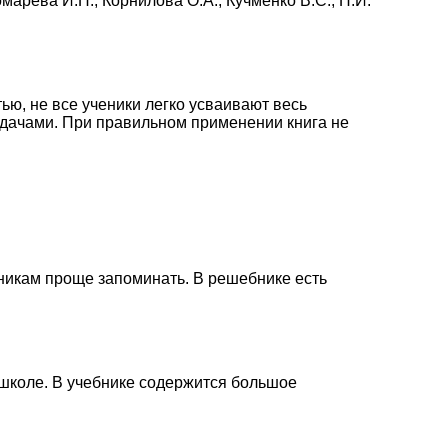
омарева И.Н., Корнилова О.А., Кучменко В.С., Н.И.
ью, не все ученики легко усваивают весь
дачами. При правильном применении книга не
никам проще запоминать. В решебнике есть
 школе. В учебнике содержится большое