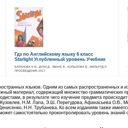
Гдз по Английскому языку 6 класс
Starlight Углубленный уровень Учебник
БАРАНОВА К.М., ДУЛИ Д., ЭВАНС В., КОПЫЛОВА В., МИЛЬРУД Р.
ПРОСВЕЩЕНИЕ 2017
остранных языков. Одним из самых распространенных и из
ожный материал, содержащий множество грамматических п
истами, в результате чего изучение предмета происходит
узовлев, Н.М. Лапа, Э.Ш. Перегудова, Афанасьева О.В., Ми
. Денисенко, Н.Н. Трубанева. Ко всем изданиям также имее
может самостоятельно проконтролировать уровень знаний св