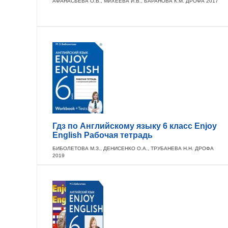
АФАНАСЬЕВА О.В., МИХЕЕВА И.В., БАРАНОВА К.М. ДРОФА 2017
Гдз по Английскому языку 6 класс Enjoy
English Рабочая тетрадь
БИБОЛЕТОВА М.З., ДЕНИСЕНКО О.А., ТРУБАНЕВА Н.Н. ДРОФА
2019