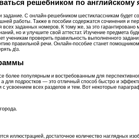
ваться решебником по английскому я
о и задание. С онлайн-решебником шестиклассникам будет 
ней работы. Также в пособии содержатся сочинения и пере
 всех заданных номеров. К тому же, за это гарантировано
наний, но и улучшите свой аттестат. Изучение предмета бу
т ученикам проверить правильность выполненного задания
витию правильной речи. Онлайн-пособие станет помощником 
рять д\з.
граммы
все более популярным и востребованным для перспективно
а для подростков — это отличный способ быстро и эффекти
и с усвоением всех разделов и тем. Вот некоторые парагра
города.
тся иллюстрацией, достаточное количество наглядных изоб