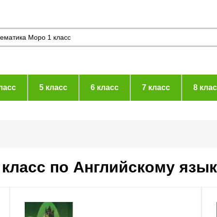
ласс
5 класс
6 класс
7 класс
8 кла
 класс по Английскому язы