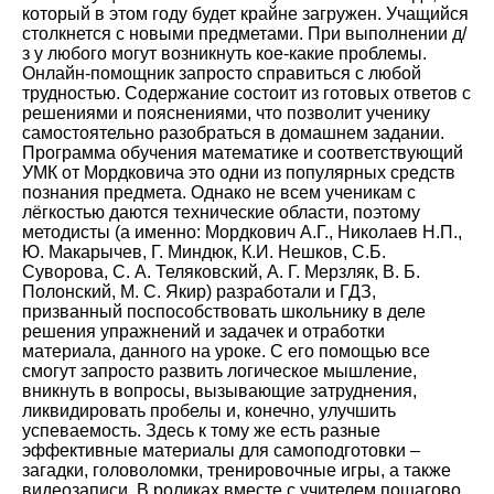
который в этом году будет крайне загружен. Учащийся
столкнется с новыми предметами. При выполнении д/
з у любого могут возникнуть кое-какие проблемы.
Онлайн-помощник запросто справиться с любой
трудностью. Содержание состоит из готовых ответов с
решениями и пояснениями, что позволит ученику
самостоятельно разобраться в домашнем задании.
Программа обучения математике и соответствующий
УМК от Мордковича это одни из популярных средств
познания предмета. Однако не всем ученикам с
лёгкостью даются технические области, поэтому
методисты (а именно: Мордкович А.Г., Николаев Н.П.,
Ю. Макарычев, Г. Миндюк, К.И. Нешков, С.Б.
Суворова, С. А. Теляковский, А. Г. Мерзляк, В. Б.
Полонский, М. С. Якир) разработали и ГДЗ,
призванный поспособствовать школьнику в деле
решения упражнений и задачек и отработки
материала, данного на уроке. С его помощью все
смогут запросто развить логическое мышление,
вникнуть в вопросы, вызывающие затруднения,
ликвидировать пробелы и, конечно, улучшить
успеваемость. Здесь к тому же есть разные
эффективные материалы для самоподготовки –
загадки, головоломки, тренировочные игры, а также
видеозаписи. В роликах вместе с учителем пошагово