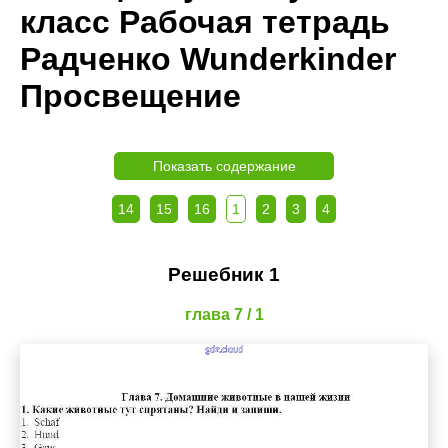
класс Рабочая тетрадь
Радченко Wunderkinder
Просвещение
Показать содержание
14
15
16
1
2
3
4
Решебник 1
глава 7 / 1