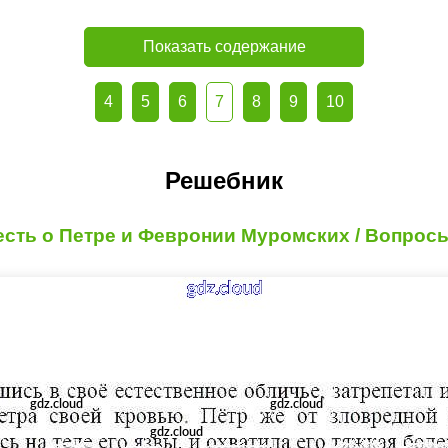
Показать содержание
4
5
6
7
8
9
10
Решебник
весть о Петре и Февронии Муромских / Вопросы 