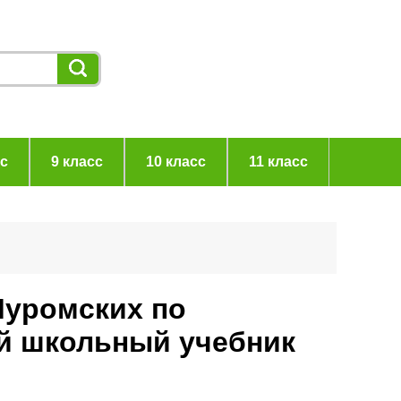
сс
9 класс
10 класс
11 класс
Муромских по
ий школьный учебник