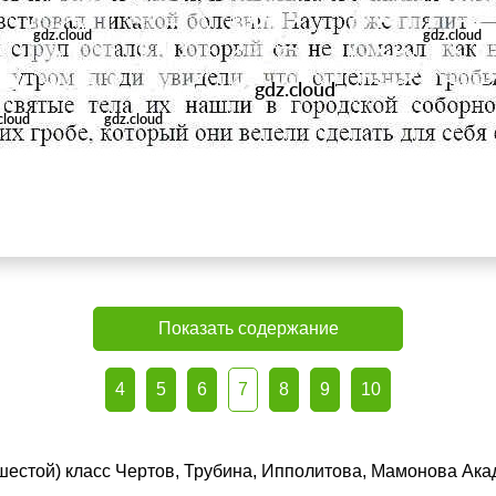
Показать содержание
4
5
6
7
8
9
10
(шестой) класс Чертов, Трубина, Ипполитова, Мамонова Ака