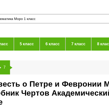
ласс
5 класс
6 класс
7 класс
8 кла
7
весть о Петре и Февронии 
чебник Чертов Академическ
е