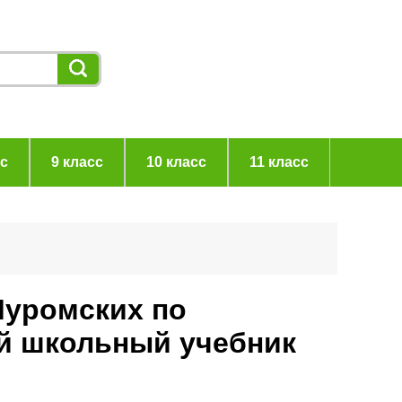
сс
9 класс
10 класс
11 класс
Муромских по
ий школьный учебник