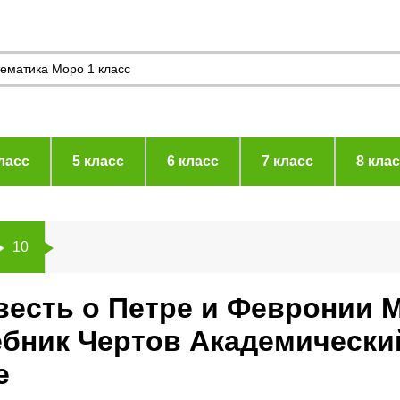
ласс
5 класс
6 класс
7 класс
8 кла
10
весть о Петре и Февронии 
чебник Чертов Академическ
е