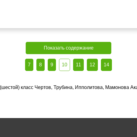
Показать содержание
7
8
9
10
11
12
14
 (шестой) класс Чертов, Трубина, Ипполитова, Мамонова А