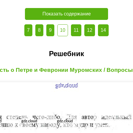
Показать содержание
7
8
9
10
11
12
14
Решебник
есть о Петре и Февронии Муромских / Вопросы 