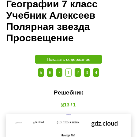
Географии 7 класс
Учебник Алексеев
Полярная звезда
Просвещение
Показать содержание
5
6
7
1
2
3
4
Решебник
§13 / 1