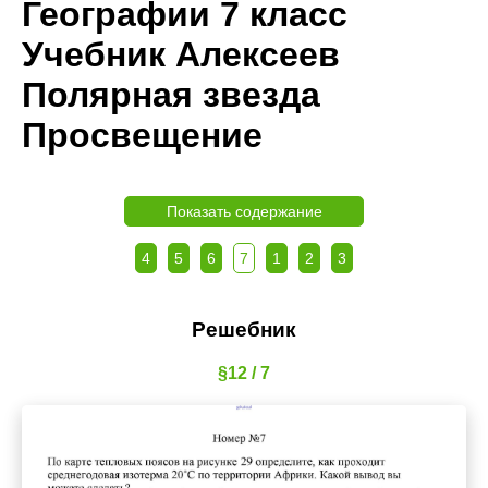
Географии 7 класс
Учебник Алексеев
Полярная звезда
Просвещение
Показать содержание
4
5
6
7
1
2
3
Решебник
§12 / 7