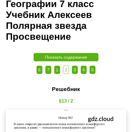
Географии 7 класс
Учебник Алексеев
Полярная звезда
Просвещение
Показать содержание
6
7
1
2
3
4
5
Решебник
§13 / 2