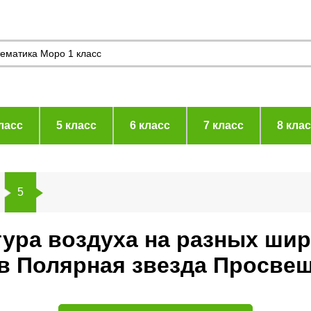
ласс
5 класс
6 класс
7 класс
8 кла
5
тура воздуха на разных шир
ев Полярная звезда Просве