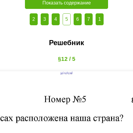
Показать содержание
2
3
4
5
6
7
1
Решебник
§12 / 5