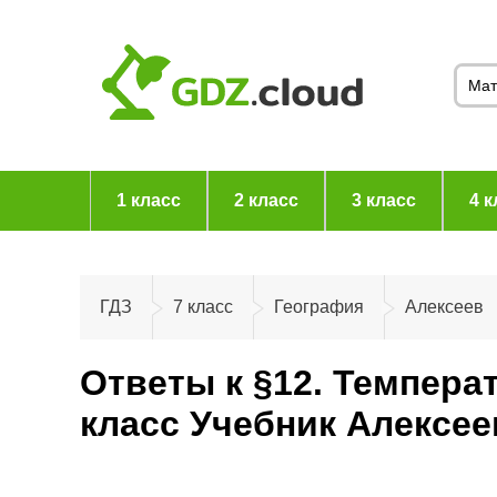
1 класс
2 класс
3 класс
4 к
ГДЗ
7 класс
География
Алексеев
Ответы к §12. Темпера
класс Учебник Алексе