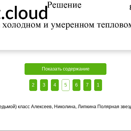
Показать содержание
2
3
4
5
6
7
1
(седьмой) класс Алексеев, Николина, Липкина Полярная зве