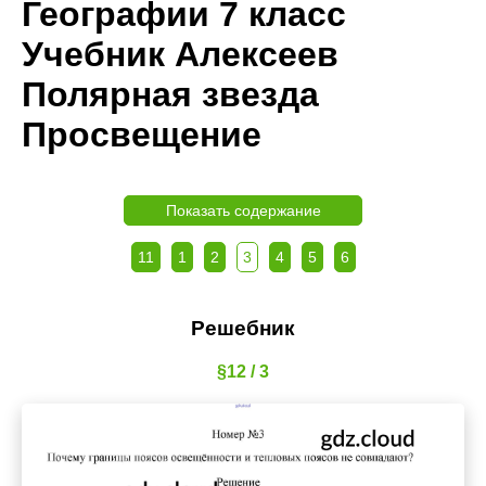
Географии 7 класс
Учебник Алексеев
Полярная звезда
Просвещение
Показать содержание
11
1
2
3
4
5
6
Решебник
§12 / 3