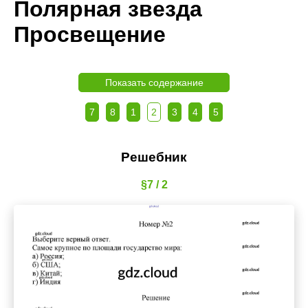
Полярная звезда
Просвещение
Показать содержание
7
8
1
2
3
4
5
Решебник
§7 / 2