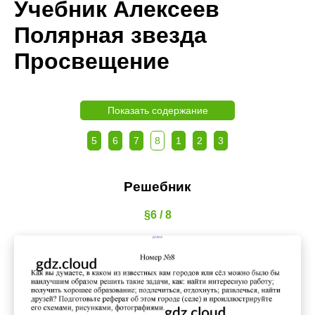
Учебник Алексеев
Полярная звезда
Просвещение
Показать содержание
5
6
7
8
1
2
3
Решебник
§6 / 8