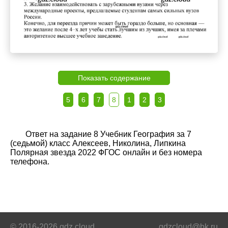
Показать содержание
5
6
7
8
1
2
3
Ответ на задание 8 Учебник География за 7
(седьмой) класс Алексеев, Николина, Липкина
Полярная звезда 2022 ФГОС онлайн и без номера
телефона.
© 2016-2026 gdz.cloud
gdzcloud@bk.ru