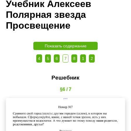
Учебник Алексеев
Полярная звезда
Просвещение
Показать содержание
4
5
6
7
8
1
2
Решебник
§6 / 7