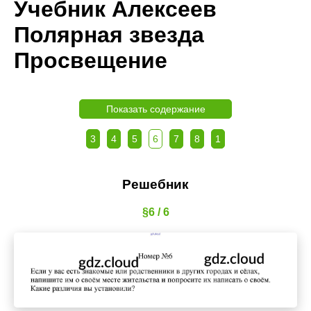
Учебник Алексеев
Полярная звезда
Просвещение
Показать содержание
3
4
5
6
7
8
1
Решебник
§6 / 6