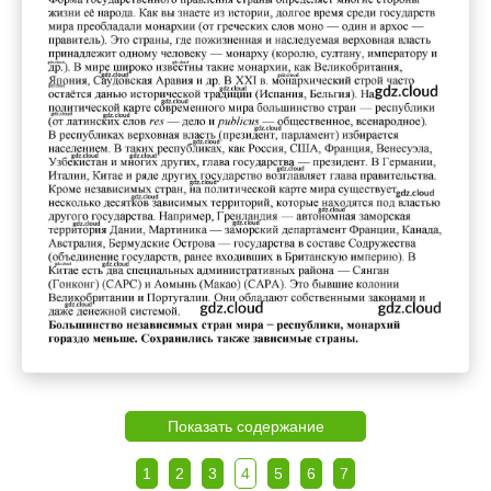
Показать содержание
1
2
3
4
5
6
7