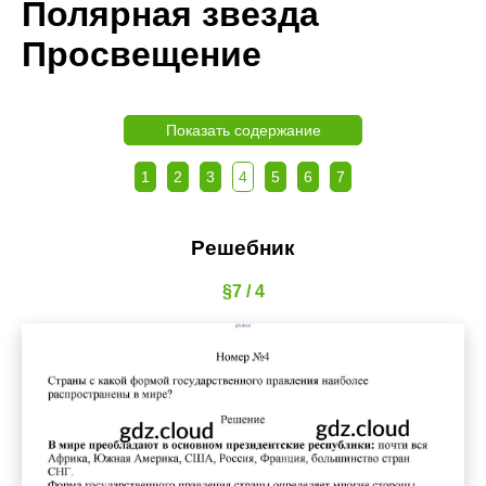
Полярная звезда
Просвещение
Показать содержание
1
2
3
4
5
6
7
Решебник
§7 / 4