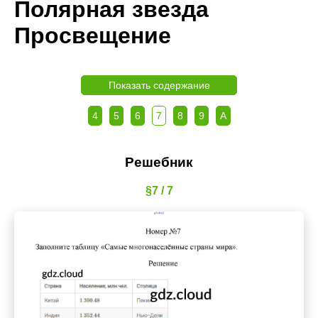
Полярная звезда
Просвещение
Показать содержание
4
5
6
7
8
9
А
Решебник
§7 / 7