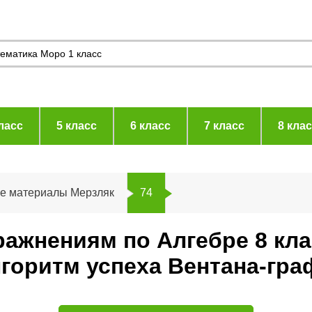
ласс
5 класс
6 класс
7 класс
8 кла
ие материалы Мерзляк
74
ражнениям по Алгебре 8 кл
горитм успеха Вентана-гра