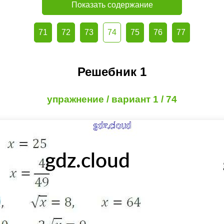
Показать содержание
71
72
73
74
75
76
77
Решебник 1
упражнение / вариант 1 / 74