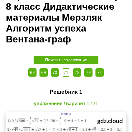
8 класс Дидактические
материалы Мерзляк
Алгоритм успеха
Вентана-граф
Показать содержание
68
69
70
71
72
73
74
Решебник 1
упражнение / вариант 1 / 71