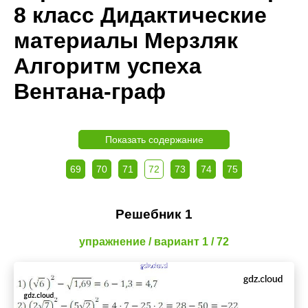
8 класс Дидактические
материалы Мерзляк
Алгоритм успеха
Вентана-граф
Показать содержание
69
70
71
72
73
74
75
Решебник 1
упражнение / вариант 1 / 72