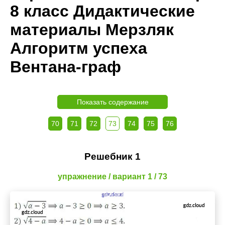
8 класс Дидактические
материалы Мерзляк
Алгоритм успеха
Вентана-граф
Показать содержание
70
71
72
73
74
75
76
Решебник 1
упражнение / вариант 1 / 73