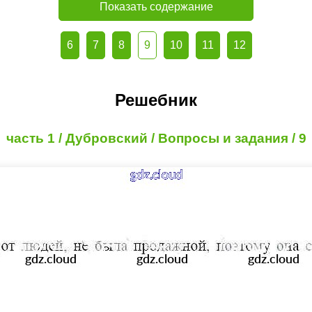
Показать содержание
6
7
8
9
10
11
12
Решебник
часть 1 / Дубровский / Вопросы и задания / 9