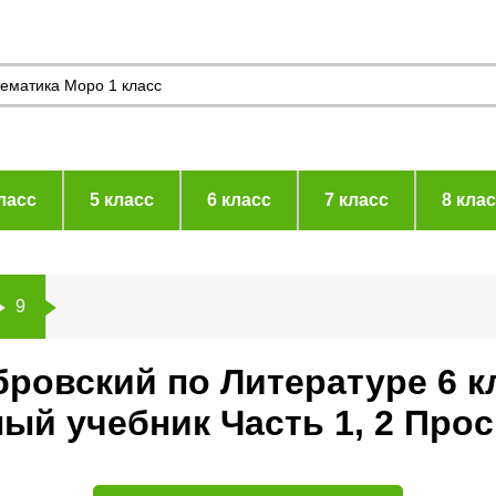
ласс
5 класс
6 класс
7 класс
8 кла
9
ровский по Литературе 6 к
ый учебник Часть 1, 2 Про