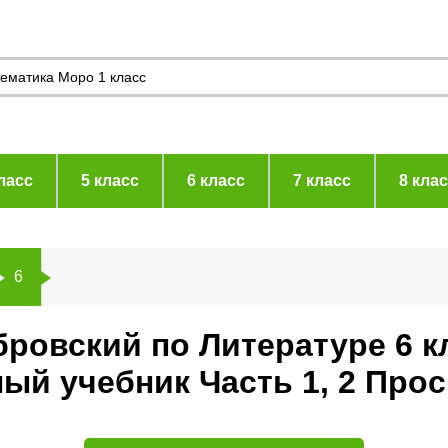
ласс
5 класс
6 класс
7 класс
8 кла
6
ровский по Литературе 6 к
ый учебник Часть 1, 2 Про