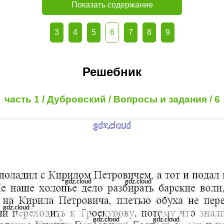
Показать содержание
3
4
5
6
7
8
9
Решебник
часть 1 / Дубровский / Вопросы и задания / 6