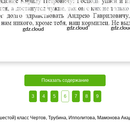
Показать содержание
3
4
5
6
7
8
9
(шестой) класс Чертов, Трубина, Ипполитова, Мамонова Ака