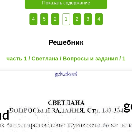
Показать содержание
4
5
2
1
2
3
4
Решебник
часть 1 / Светлана / Вопросы и задания / 1