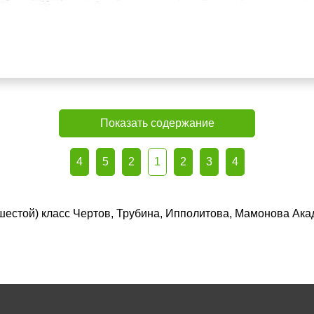
Показать содержание
4
5
2
1
2
3
4
(шестой) класс Чертов, Трубина, Ипполитова, Мамонова Ака