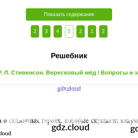
Показать содержание
2
3
4
5
2
1
2
Решебник
 Р. Л. Стивенсон. Вересковый мёд / Вопросы и з