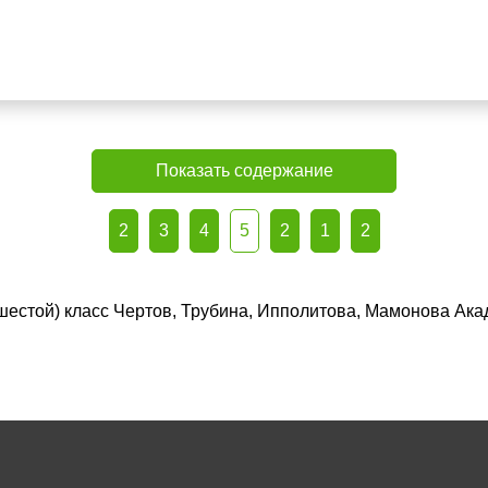
Показать содержание
2
3
4
5
2
1
2
(шестой) класс Чертов, Трубина, Ипполитова, Мамонова Ака