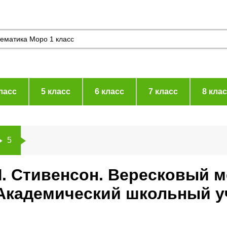
ласс
5 класс
6 класс
7 класс
8 кла
5
Л. Стивенсон. Вересковый м
Академический школьный уч