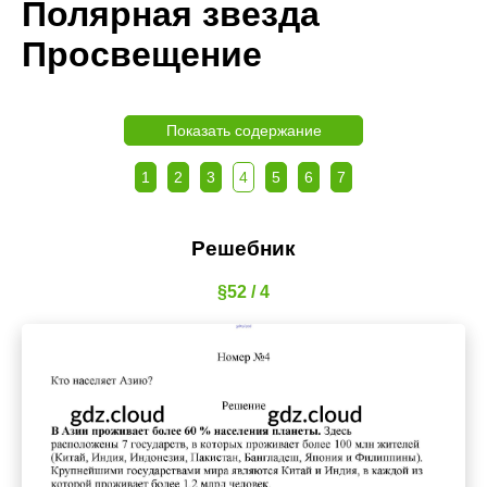
Полярная звезда
Просвещение
Показать содержание
1
2
3
4
5
6
7
Решебник
§52 / 4