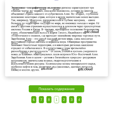
Показать содержание
6
7
8
1
2
3
4