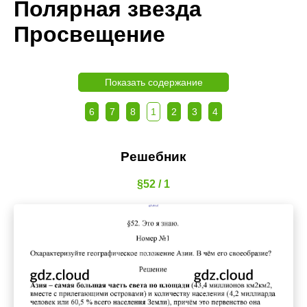
Полярная звезда
Просвещение
Показать содержание
6
7
8
1
2
3
4
Решебник
§52 / 1