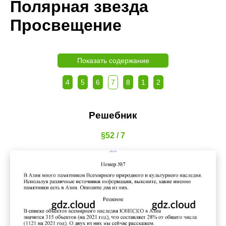
Полярная звезда
Просвещение
Показать содержание
4
5
6
7
8
1
2
Решебник
§52 / 7