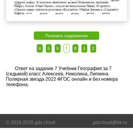
Показать содержание
4
5
6
7
8
1
2
Ответ на задание 7 Учебник География за 7
(седьмой) класс Алексеев, Николина, Липкина
Полярная звезда 2022 ФГОС онлайн и без номера
телефона.
© 2016-2026 gdz.cloud
gdzcloud@bk.ru