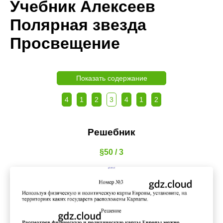
Учебник Алексеев
Полярная звезда
Просвещение
Показать содержание
4
1
2
3
4
1
2
Решебник
§50 / 3