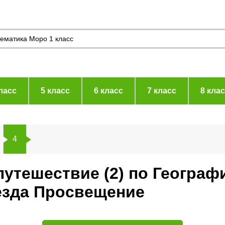
ласс
5 класс
6 класс
7 класс
8 кла
4
путешествие (2) по Географ
езда Просвещение