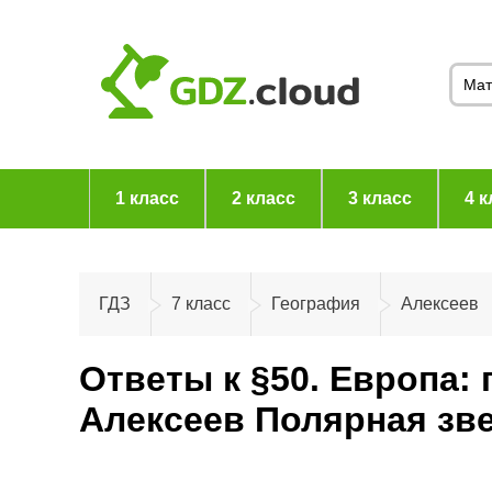
1 класс
2 класс
3 класс
4 к
ГДЗ
7 класс
География
Алексеев
Ответы к §50. Европа: 
Алексеев Полярная зв