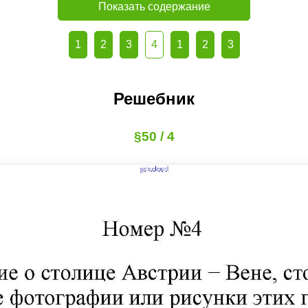
Показать содержание
1
2
3
4
1
2
3
Решебник
§50 / 4