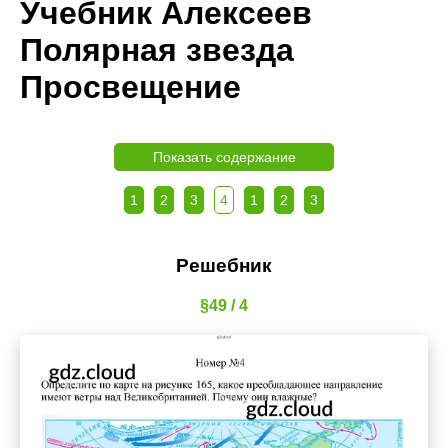
Учебник Алексеев
Полярная звезда
Просвещение
Показать содержание
1
2
3
4
1
2
3
Решебник
§49 / 4