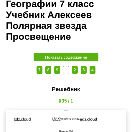
Географии 7 класс
Учебник Алексеев
Полярная звезда
Просвещение
Показать содержание
7
8
9
1
2
3
4
Решебник
§35 / 1