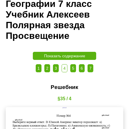
Географии 7 класс
Учебник Алексеев
Полярная звезда
Просвещение
Показать содержание
1
2
3
4
5
6
7
Решебник
§35 / 4