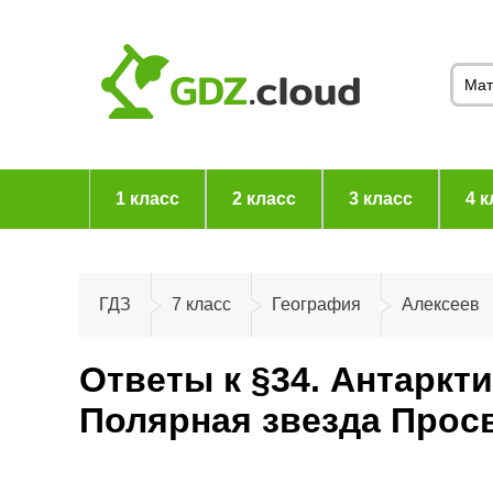
1 класс
2 класс
3 класс
4 к
ГДЗ
7 класс
География
Алексеев
Ответы к §34. Антаркт
Полярная звезда Прос