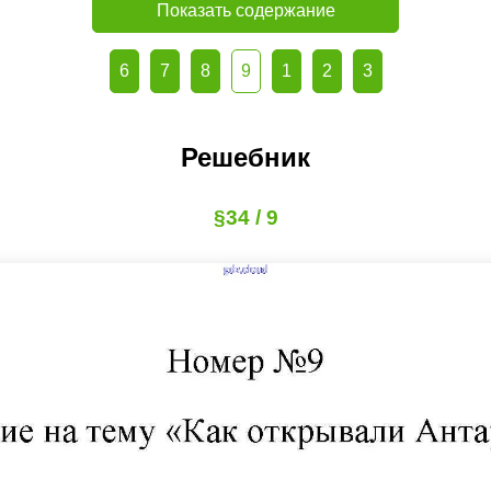
Показать содержание
6
7
8
9
1
2
3
Решебник
§34 / 9