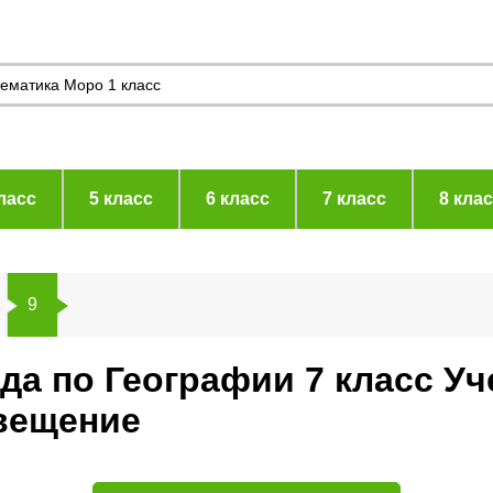
ласс
5 класс
6 класс
7 класс
8 кла
9
ида по Географии 7 класс У
вещение