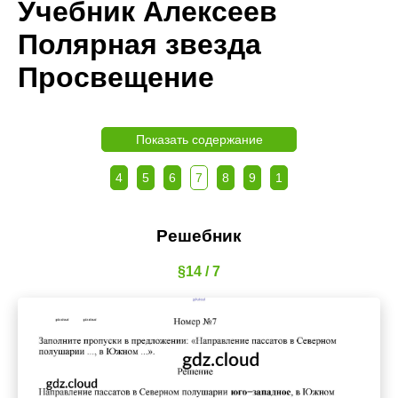
Учебник Алексеев
Полярная звезда
Просвещение
Показать содержание
4
5
6
7
8
9
1
Решебник
§14 / 7