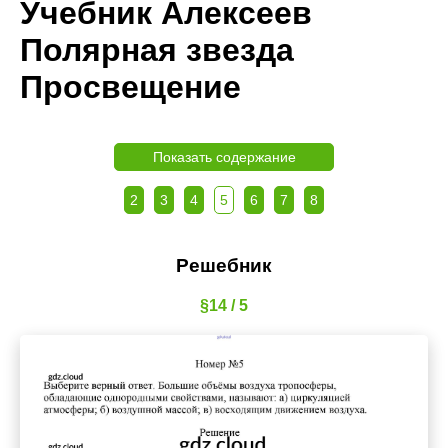
Учебник Алексеев
Полярная звезда
Просвещение
Показать содержание
2
3
4
5
6
7
8
Решебник
§14 / 5