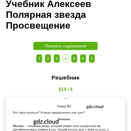
Учебник Алексеев
Полярная звезда
Просвещение
Показать содержание
1
2
3
4
5
6
7
Решебник
§14 / 4