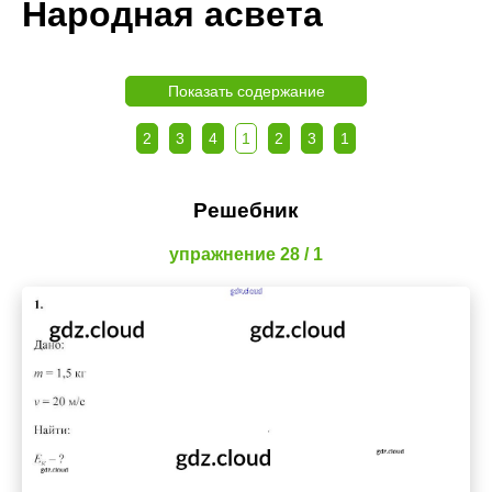
Народная асвета
Показать содержание
2
3
4
1
2
3
1
Решебник
упражнение 28 / 1