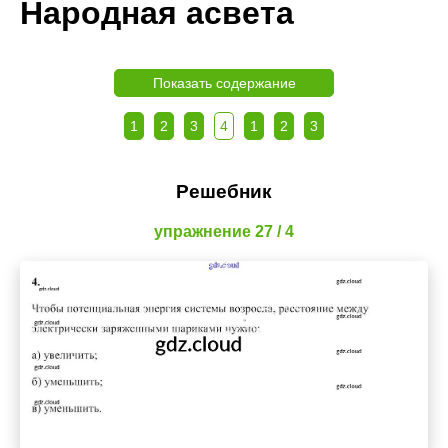
Народная асвета
Показать содержание
1
2
3
4
1
2
3
Решебник
упражнение 27 / 4