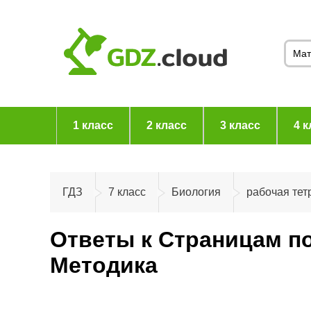
1 класс
2 класс
3 класс
4 к
ГДЗ
7 класс
Биология
рабочая тет
Ответы к Страницам по
Методика