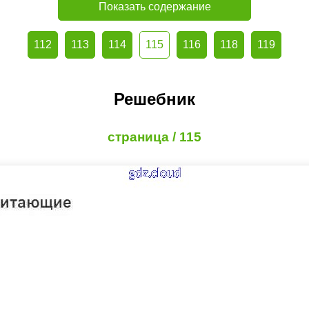
Показать содержание
112
113
114
115
116
118
119
Решебник
страница / 115