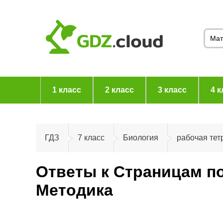
1 класс
2 класс
3 класс
4 к
ГДЗ
7 класс
Биология
рабочая тет
Ответы к Страницам по
Методика