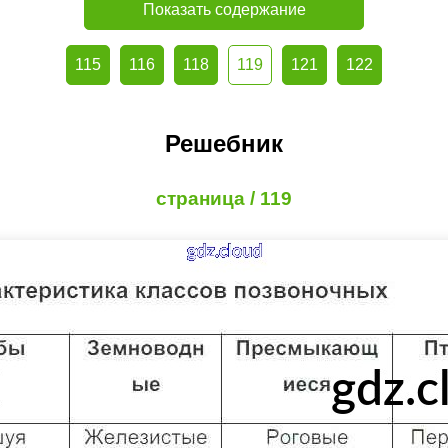
Показать содержание
115
116
118
119
121
122
Решебник
страница / 119