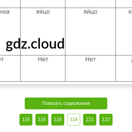
Показать содержание
115
116
118
119
121
122